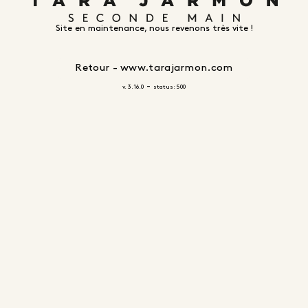
Site en maintenance, nous revenons très vite !
Retour - www.tarajarmon.com
-
v. 3.16.0
status: 500