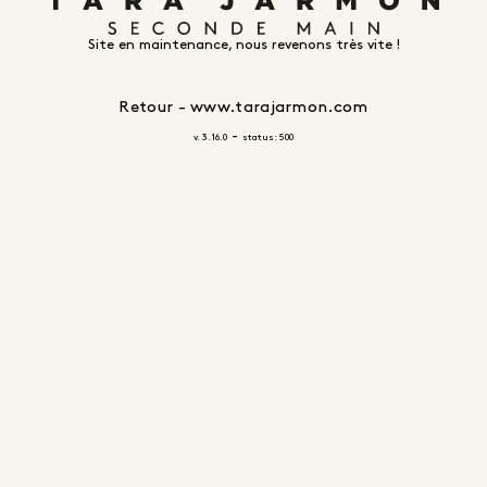
Site en maintenance, nous revenons très vite !
Retour - www.tarajarmon.com
-
v. 3.16.0
status: 500