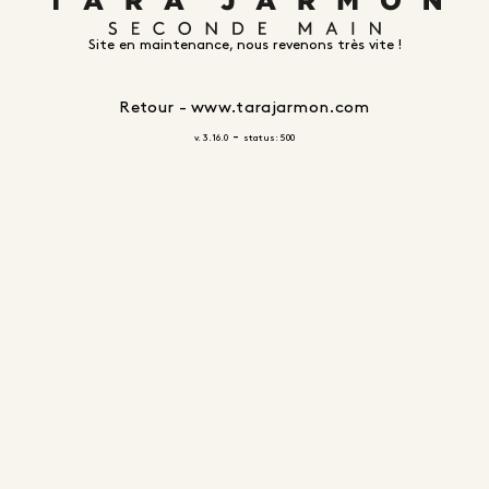
Site en maintenance, nous revenons très vite !
Retour - www.tarajarmon.com
-
v. 3.16.0
status: 500