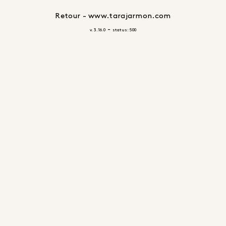
Retour - www.tarajarmon.com
-
v. 3.16.0
status: 500