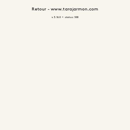
Retour - www.tarajarmon.com
-
v. 3.16.0
status: 500