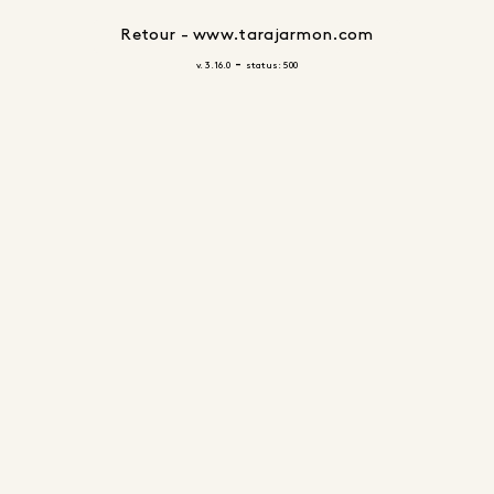
Retour - www.tarajarmon.com
-
v. 3.16.0
status: 500