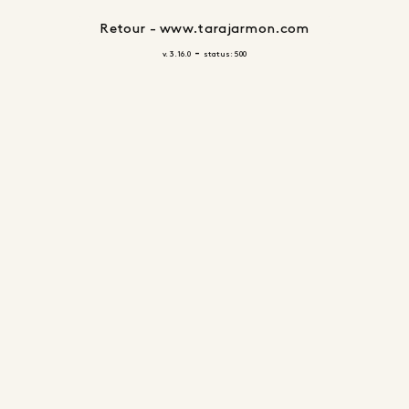
Retour - www.tarajarmon.com
-
v. 3.16.0
status: 500