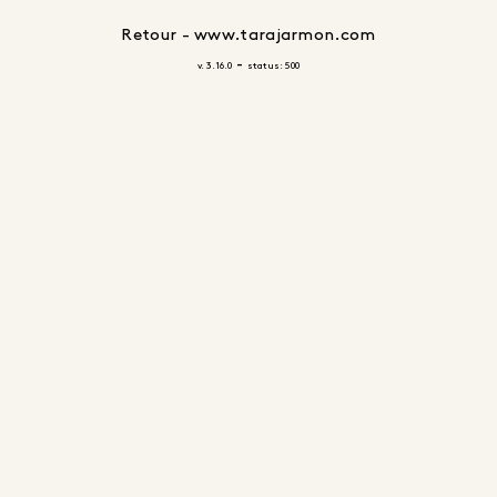
Retour - www.tarajarmon.com
-
v. 3.16.0
status: 500