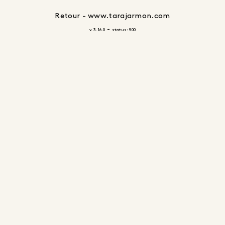
Retour - www.tarajarmon.com
-
v. 3.16.0
status: 500