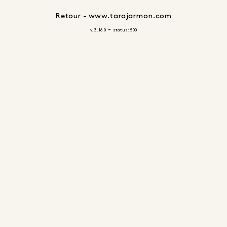
Retour - www.tarajarmon.com
-
v. 3.16.0
status: 500