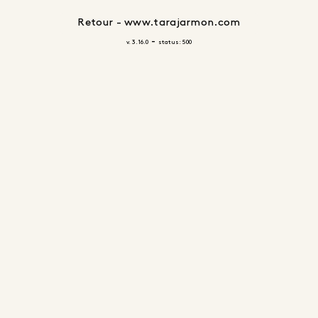
Retour - www.tarajarmon.com
-
v. 3.16.0
status: 500