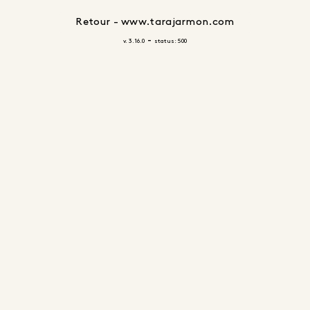
Retour - www.tarajarmon.com
-
v. 3.16.0
status: 500