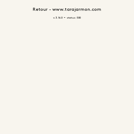
Retour - www.tarajarmon.com
-
v. 3.16.0
status: 500