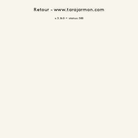
Retour - www.tarajarmon.com
-
v. 3.16.0
status: 500