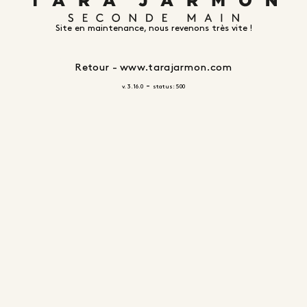
Site en maintenance, nous revenons très vite !
Retour - www.tarajarmon.com
-
v. 3.16.0
status: 500