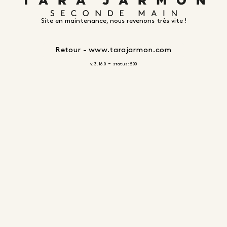
Site en maintenance, nous revenons très vite !
Retour - www.tarajarmon.com
-
v. 3.16.0
status: 500