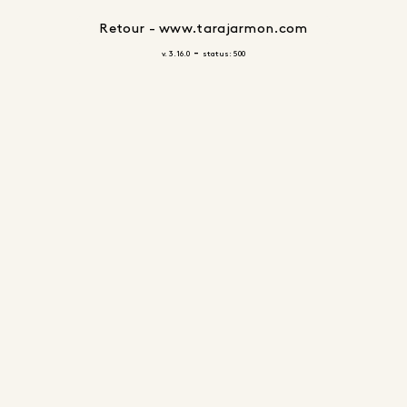
Retour - www.tarajarmon.com
-
v. 3.16.0
status: 500