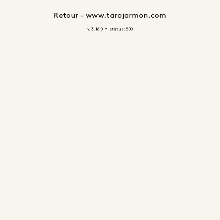
Retour - www.tarajarmon.com
-
v. 3.16.0
status: 500