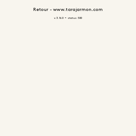
Retour - www.tarajarmon.com
-
v. 3.16.0
status: 500