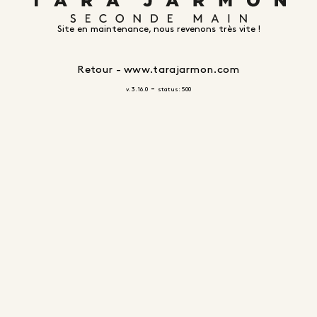
Site en maintenance, nous revenons très vite !
Retour - www.tarajarmon.com
-
v. 3.16.0
status: 500