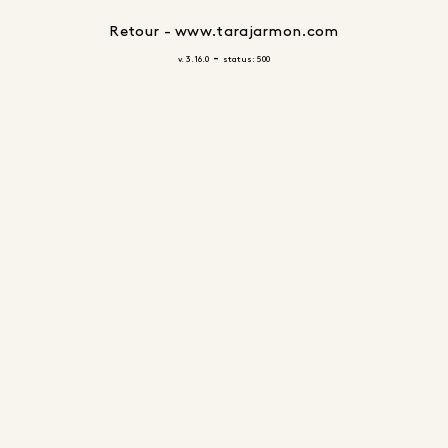
Retour - www.tarajarmon.com
-
v. 3.16.0
status: 500