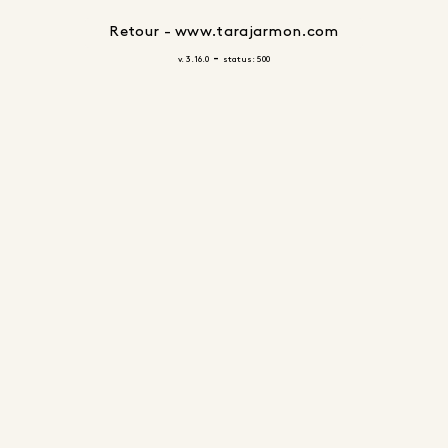
Retour - www.tarajarmon.com
-
v. 3.16.0
status: 500