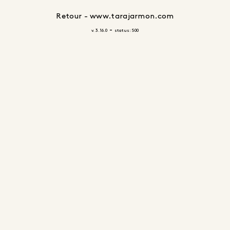
Retour - www.tarajarmon.com
-
v. 3.16.0
status: 500