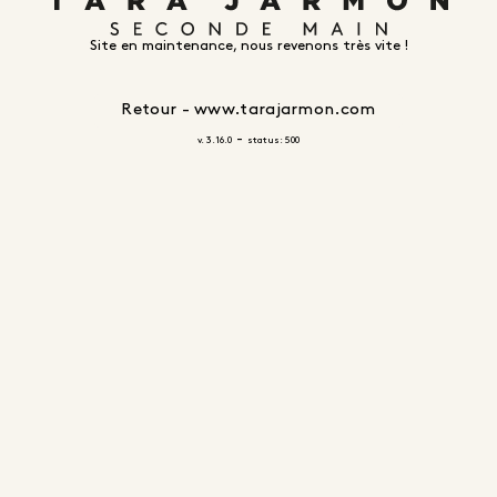
Site en maintenance, nous revenons très vite !
Retour - www.tarajarmon.com
-
v. 3.16.0
status: 500