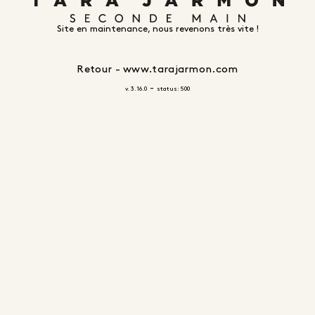
Site en maintenance, nous revenons très vite !
Retour - www.tarajarmon.com
-
v. 3.16.0
status: 500