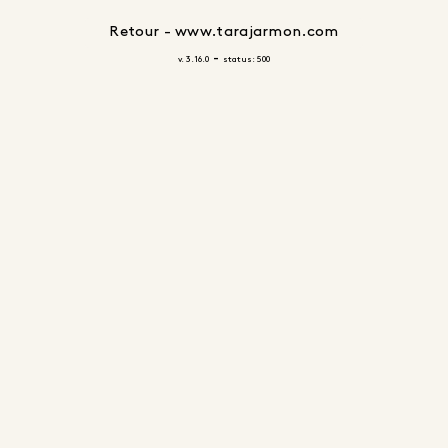
Retour - www.tarajarmon.com
-
v. 3.16.0
status: 500