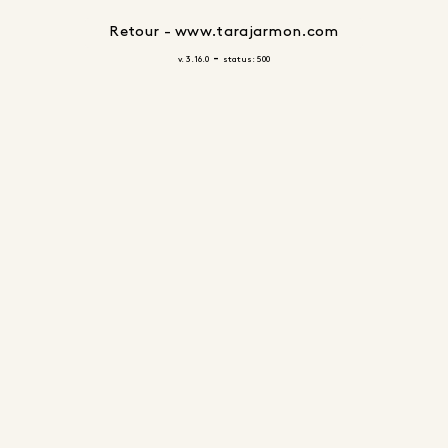
Retour - www.tarajarmon.com
-
v. 3.16.0
status: 500