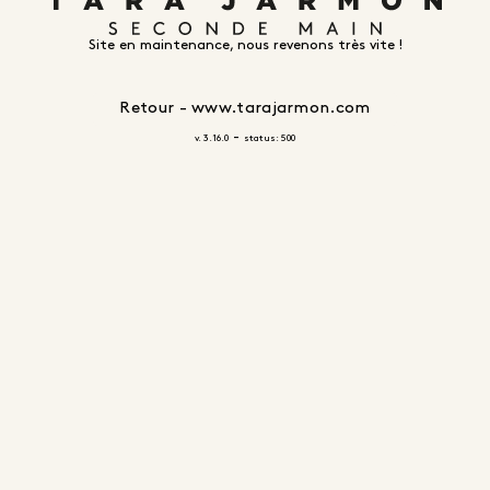
Site en maintenance, nous revenons très vite !
Retour - www.tarajarmon.com
-
v. 3.16.0
status: 500