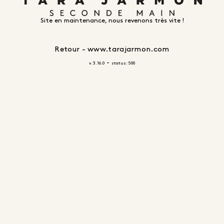
Site en maintenance, nous revenons très vite !
Retour - www.tarajarmon.com
-
v. 3.16.0
status: 500