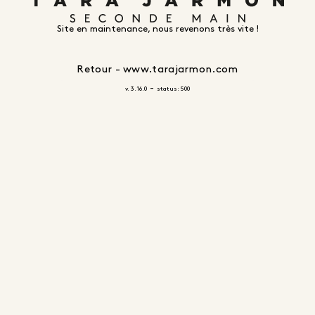
Site en maintenance, nous revenons très vite !
Retour - www.tarajarmon.com
-
v. 3.16.0
status: 500