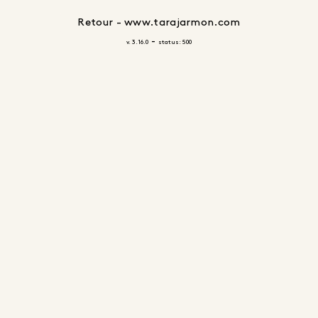
Retour - www.tarajarmon.com
-
v. 3.16.0
status: 500