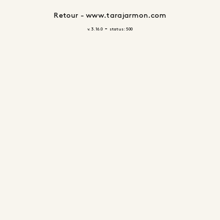
Retour - www.tarajarmon.com
-
v. 3.16.0
status: 500