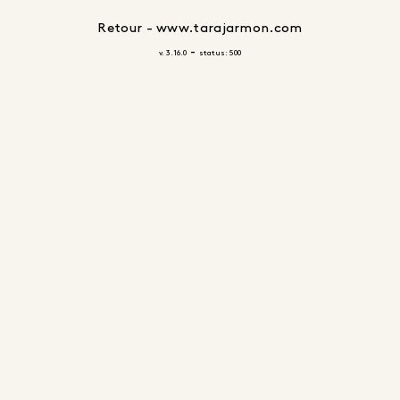
Retour - www.tarajarmon.com
-
v. 3.16.0
status: 500