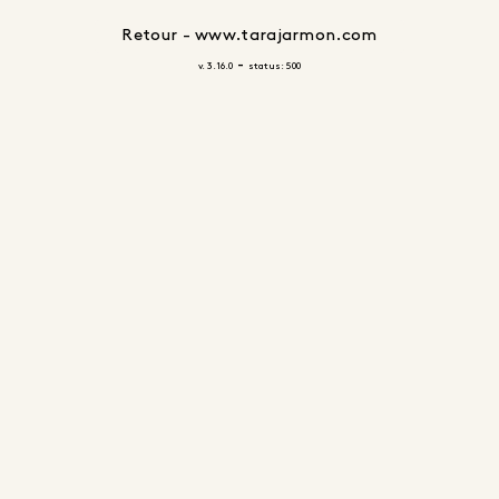
Retour - www.tarajarmon.com
-
v. 3.16.0
status: 500