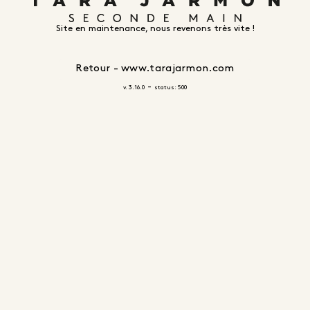
Site en maintenance, nous revenons très vite !
Retour - www.tarajarmon.com
-
v. 3.16.0
status: 500