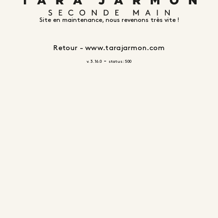
Site en maintenance, nous revenons très vite !
Retour - www.tarajarmon.com
-
v. 3.16.0
status: 500