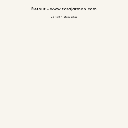
Retour - www.tarajarmon.com
-
v. 3.16.0
status: 500