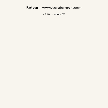
Retour - www.tarajarmon.com
-
v. 3.16.0
status: 500