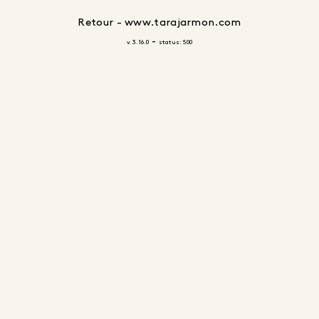
Retour - www.tarajarmon.com
-
v. 3.16.0
status: 500