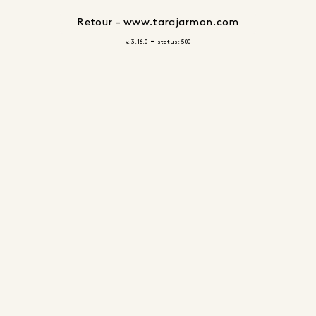
Retour - www.tarajarmon.com
-
v. 3.16.0
status: 500