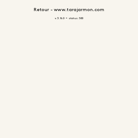
Retour - www.tarajarmon.com
-
v. 3.16.0
status: 500