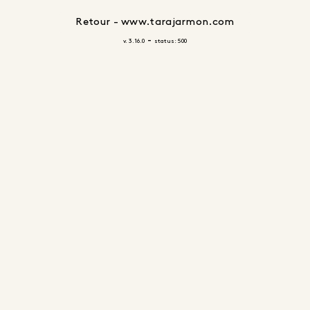
Retour - www.tarajarmon.com
-
v. 3.16.0
status: 500