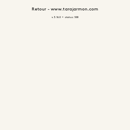
Retour - www.tarajarmon.com
-
v. 3.16.0
status: 500