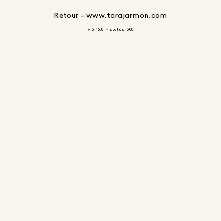
Retour - www.tarajarmon.com
-
v. 3.16.0
status: 500