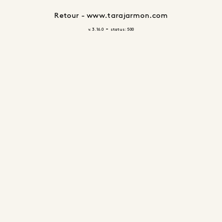
Retour - www.tarajarmon.com
-
v. 3.16.0
status: 500