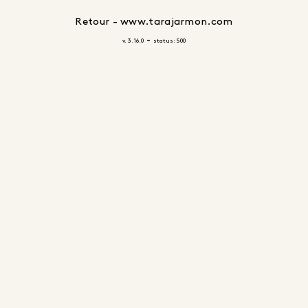
Retour - www.tarajarmon.com
-
v. 3.16.0
status: 500