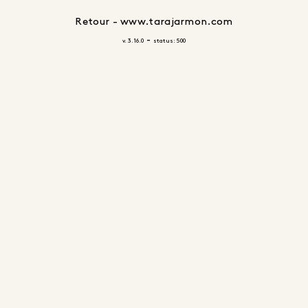
Retour - www.tarajarmon.com
-
v. 3.16.0
status: 500