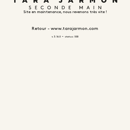
Site en maintenance, nous revenons très vite !
Retour - www.tarajarmon.com
-
v. 3.16.0
status: 500