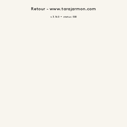
Retour - www.tarajarmon.com
-
v. 3.16.0
status: 500