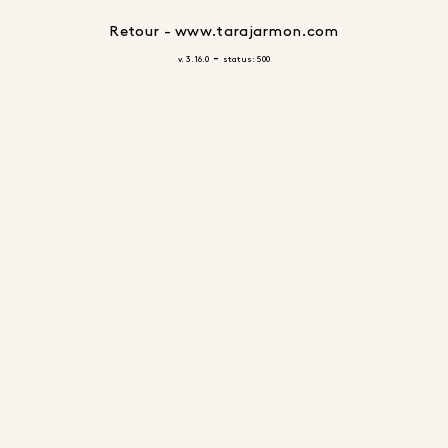
Retour - www.tarajarmon.com
-
v. 3.16.0
status: 500